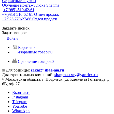
Сервисные службы
Обучение монтажу люка Shagma
+7(985)-510-62-61
+7(985)-510-62-61
Отдел продаж
‪+7 926 779-27-86‬
Отдел продаж
Заказать звонок
Задать вопрос
Войти
Корзина
0
Избранные товары
0
Сравнение товаров
0
Для розницы:
zakaz@shag-ma.ru
Для строительных компаний:
shagmastroy@yandex.ru
Московская область, г. Подольск, ул. Клемента Готвальда, д.
6В, оф. 27
Вконтакте
Instagram
Telegram
YouTube
WhatsApp