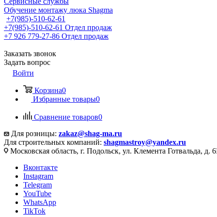
Сервисные службы
Обучение монтажу люка Shagma
+7(985)-510-62-61
+7(985)-510-62-61
Отдел продаж
‪+7 926 779-27-86‬
Отдел продаж
Заказать звонок
Задать вопрос
Войти
Корзина
0
Избранные товары
0
Сравнение товаров
0
Для розницы:
zakaz@shag-ma.ru
Для строительных компаний:
shagmastroy@yandex.ru
Московская область, г. Подольск, ул. Клемента Готвальда, д. 6
Вконтакте
Instagram
Telegram
YouTube
WhatsApp
TikTok