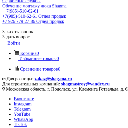
Сервисные службы
Обучение монтажу люка Shagma
+7(985)-510-62-61
+7(985)-510-62-61
Отдел продаж
‪+7 926 779-27-86‬
Отдел продаж
Заказать звонок
Задать вопрос
Войти
Корзина
0
Избранные товары
0
Сравнение товаров
0
Для розницы:
zakaz@shag-ma.ru
Для строительных компаний:
shagmastroy@yandex.ru
Московская область, г. Подольск, ул. Клемента Готвальда, д. 6
Вконтакте
Instagram
Telegram
YouTube
WhatsApp
TikTok