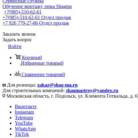
Сервисные службы
Обучение монтажу люка Shagma
+7(985)-510-62-61
+7(985)-510-62-61
Отдел продаж
‪+7 926 779-27-86‬
Отдел продаж
Заказать звонок
Задать вопрос
Войти
Корзина
0
Избранные товары
0
Сравнение товаров
0
Для розницы:
zakaz@shag-ma.ru
Для строительных компаний:
shagmastroy@yandex.ru
Московская область, г. Подольск, ул. Клемента Готвальда, д. 6
Вконтакте
Instagram
Telegram
YouTube
WhatsApp
TikTok