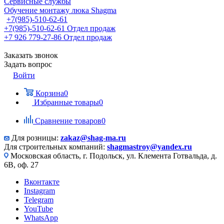
Сервисные службы
Обучение монтажу люка Shagma
+7(985)-510-62-61
+7(985)-510-62-61
Отдел продаж
‪+7 926 779-27-86‬
Отдел продаж
Заказать звонок
Задать вопрос
Войти
Корзина
0
Избранные товары
0
Сравнение товаров
0
Для розницы:
zakaz@shag-ma.ru
Для строительных компаний:
shagmastroy@yandex.ru
Московская область, г. Подольск, ул. Клемента Готвальда, д.
6В, оф. 27
Вконтакте
Instagram
Telegram
YouTube
WhatsApp