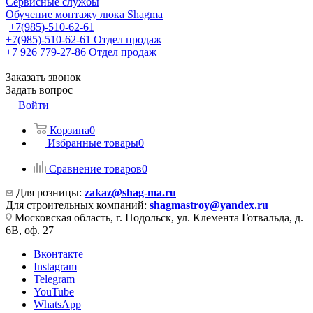
Сервисные службы
Обучение монтажу люка Shagma
+7(985)-510-62-61
+7(985)-510-62-61
Отдел продаж
‪+7 926 779-27-86‬
Отдел продаж
Заказать звонок
Задать вопрос
Войти
Корзина
0
Избранные товары
0
Сравнение товаров
0
Для розницы:
zakaz@shag-ma.ru
Для строительных компаний:
shagmastroy@yandex.ru
Московская область, г. Подольск, ул. Клемента Готвальда, д.
6В, оф. 27
Вконтакте
Instagram
Telegram
YouTube
WhatsApp