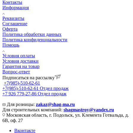
Контакты
Информация
Реквизиты
Соглашение
Оферта
Политика обработки данных
Политика конфиденциальности
Помощь
Условия оплаты
Условия доставки
Гарантия на товар
Вопрос-ответ
Подписаться на рассылку
+7(985)-510-62-61
+7(985)-510-62-61
Отдел продаж
‪+7 926 779-27-86‬
Отдел продаж
Для розницы:
zakaz@shag-ma.ru
Для строительных компаний:
shagmastroy@yandex.ru
Московская область, г. Подольск, ул. Клемента Готвальда, д.
6В, оф. 27
Вконтакте